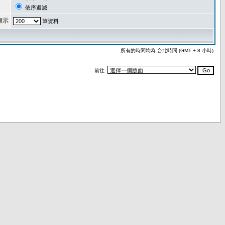
依序遞減
顯示
筆資料
所有的時間均為 台北時間 (GMT + 8 小時)
前往: