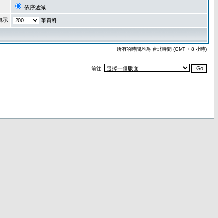
依序遞減
顯示
筆資料
所有的時間均為 台北時間 (GMT + 8 小時)
前往: