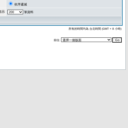
依序遞減
顯示
筆資料
所有的時間均為 台北時間 (GMT + 8 小時)
前往: