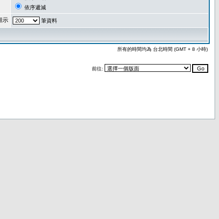
依序遞減
顯示
筆資料
所有的時間均為 台北時間 (GMT + 8 小時)
前往: