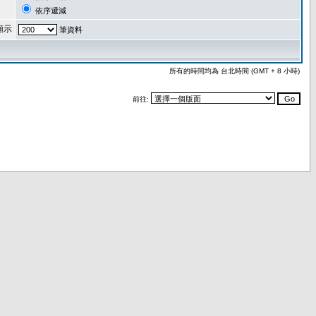
依序遞減
顯示
筆資料
所有的時間均為 台北時間 (GMT + 8 小時)
前往: