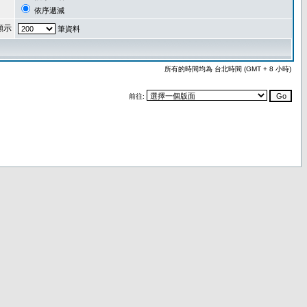
依序遞減
顯示
筆資料
所有的時間均為 台北時間 (GMT + 8 小時)
前往: