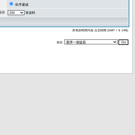
依序遞減
顯示
筆資料
所有的時間均為 台北時間 (GMT + 8 小時)
前往: