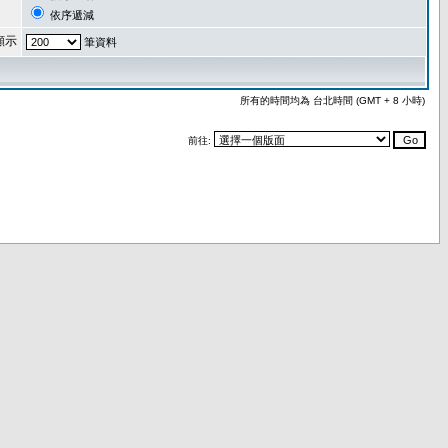
依序遞減
顯示
筆資料
所有的時間均為 台北時間 (GMT + 8 小時)
前往: