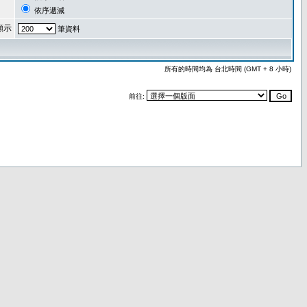
依序遞減
顯示
筆資料
所有的時間均為 台北時間 (GMT + 8 小時)
前往: