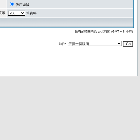
依序遞減
顯示
筆資料
所有的時間均為 台北時間 (GMT + 8 小時)
前往: