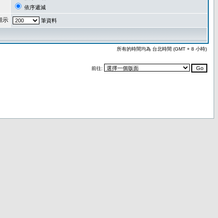
依序遞減
顯示
筆資料
所有的時間均為 台北時間 (GMT + 8 小時)
前往: