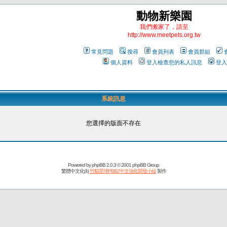
動物新樂園
我們搬家了，請至
http://www.meetpets.org.tw
常見問題
搜尋
會員列表
會員群組
個人資料
登入檢查您的私人訊息
登入
系統訊息
您選擇的版面不存在
Powered by
phpBB
2.0.3 © 2001 phpBB Group
繁體中文化由
竹貓星球PBB2中文強化開發小組
製作