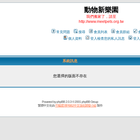
動物新樂園
我們搬家了，請至
http://www.meetpets.org.tw
常見問題
搜尋
會員列表
會員群組
個人資料
登入檢查您的私人訊息
登入
系統訊息
您選擇的版面不存在
Powered by
phpBB
2.0.3 © 2001 phpBB Group
繁體中文化由
竹貓星球PBB2中文強化開發小組
製作