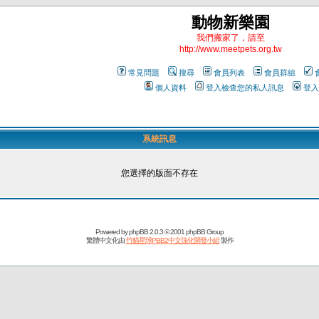
動物新樂園
我們搬家了，請至
http://www.meetpets.org.tw
常見問題
搜尋
會員列表
會員群組
個人資料
登入檢查您的私人訊息
登入
系統訊息
您選擇的版面不存在
Powered by
phpBB
2.0.3 © 2001 phpBB Group
繁體中文化由
竹貓星球PBB2中文強化開發小組
製作