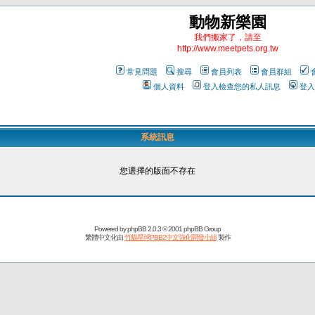
動物新樂園
我們搬家了，請至
http://www.meetpets.org.tw
常見問題
搜尋
會員列表
會員群組
個人資料
登入檢查您的私人訊息
登入
系統訊息
您選擇的版面不存在
Powered by
phpBB
2.0.3 © 2001 phpBB Group
繁體中文化由
竹貓星球PBB2中文強化開發小組
製作