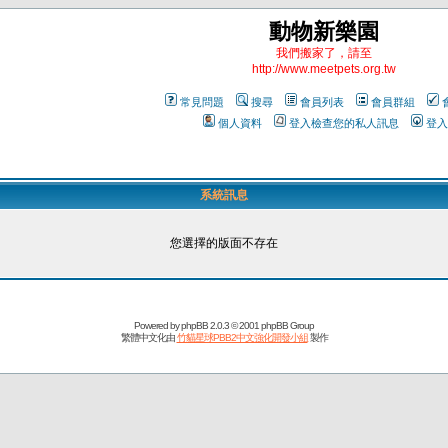
動物新樂園
我們搬家了，請至
http://www.meetpets.org.tw
常見問題
搜尋
會員列表
會員群組
個人資料
登入檢查您的私人訊息
登入
系統訊息
您選擇的版面不存在
Powered by
phpBB
2.0.3 © 2001 phpBB Group
繁體中文化由
竹貓星球PBB2中文強化開發小組
製作