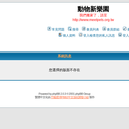
動物新樂園
我們搬家了，請至
http://www.meetpets.org.tw
常見問題
搜尋
會員列表
會員群組
個人資料
登入檢查您的私人訊息
登入
系統訊息
您選擇的版面不存在
Powered by
phpBB
2.0.3 © 2001 phpBB Group
繁體中文化由
竹貓星球PBB2中文強化開發小組
製作