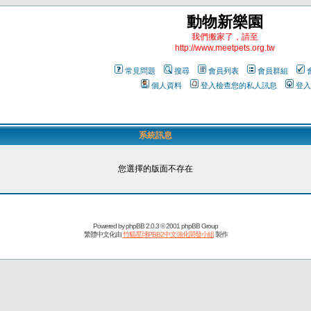
動物新樂園
我們搬家了，請至
http://www.meetpets.org.tw
常見問題
搜尋
會員列表
會員群組
個人資料
登入檢查您的私人訊息
登入
系統訊息
您選擇的版面不存在
Powered by
phpBB
2.0.3 © 2001 phpBB Group
繁體中文化由
竹貓星球PBB2中文強化開發小組
製作