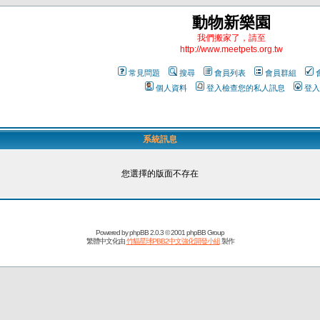
動物新樂園
我們搬家了，請至
http://www.meetpets.org.tw
常見問題
搜尋
會員列表
會員群組
個人資料
登入檢查您的私人訊息
登入
系統訊息
您選擇的版面不存在
Powered by
phpBB
2.0.3 © 2001 phpBB Group
繁體中文化由
竹貓星球PBB2中文強化開發小組
製作