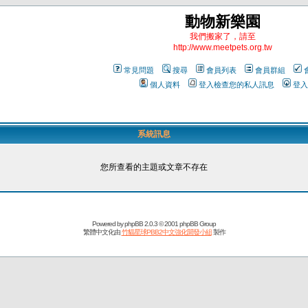
動物新樂園
我們搬家了，請至
http://www.meetpets.org.tw
常見問題
搜尋
會員列表
會員群組
個人資料
登入檢查您的私人訊息
登入
系統訊息
您所查看的主題或文章不存在
Powered by
phpBB
2.0.3 © 2001 phpBB Group
繁體中文化由
竹貓星球PBB2中文強化開發小組
製作