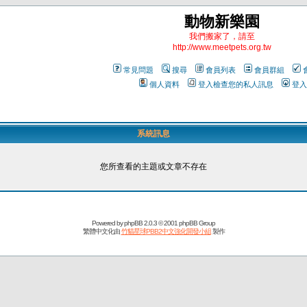
動物新樂園
我們搬家了，請至
http://www.meetpets.org.tw
常見問題
搜尋
會員列表
會員群組
個人資料
登入檢查您的私人訊息
登入
系統訊息
您所查看的主題或文章不存在
Powered by
phpBB
2.0.3 © 2001 phpBB Group
繁體中文化由
竹貓星球PBB2中文強化開發小組
製作