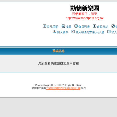
動物新樂園
我們搬家了，請至
http://www.meetpets.org.tw
常見問題
搜尋
會員列表
會員群組
個人資料
登入檢查您的私人訊息
登入
系統訊息
您所查看的主題或文章不存在
Powered by
phpBB
2.0.3 © 2001 phpBB Group
繁體中文化由
竹貓星球PBB2中文強化開發小組
製作