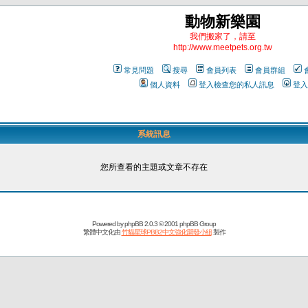
動物新樂園
我們搬家了，請至
http://www.meetpets.org.tw
常見問題
搜尋
會員列表
會員群組
個人資料
登入檢查您的私人訊息
登入
系統訊息
您所查看的主題或文章不存在
Powered by
phpBB
2.0.3 © 2001 phpBB Group
繁體中文化由
竹貓星球PBB2中文強化開發小組
製作