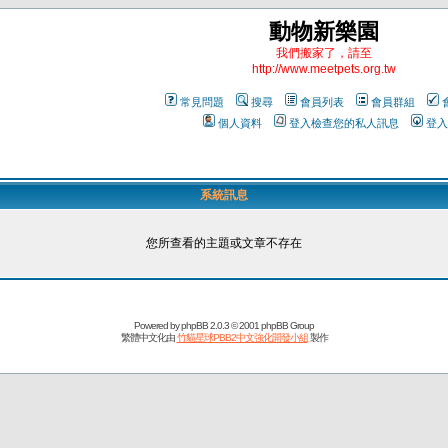
動物新樂園
我們搬家了，請至
http://www.meetpets.org.tw
常見問題
搜尋
會員列表
會員群組
個人資料
登入檢查您的私人訊息
登入
系統訊息
您所查看的主題或文章不存在
Powered by
phpBB
2.0.3 © 2001 phpBB Group
繁體中文化由
竹貓星球PBB2中文強化開發小組
製作