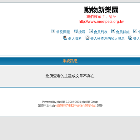
動物新樂園
我們搬家了，請至
http://www.meetpets.org.tw
常見問題
搜尋
會員列表
會員群組
個人資料
登入檢查您的私人訊息
登入
系統訊息
您所查看的主題或文章不存在
Powered by
phpBB
2.0.3 © 2001 phpBB Group
繁體中文化由
竹貓星球PBB2中文強化開發小組
製作