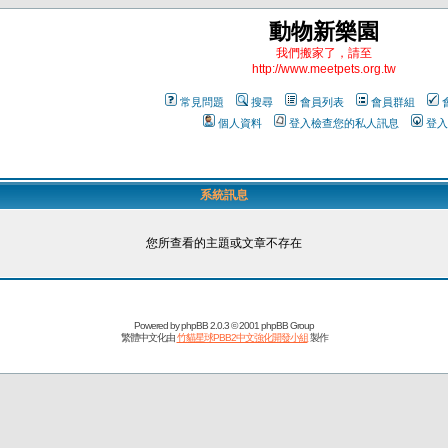
動物新樂園
我們搬家了，請至
http://www.meetpets.org.tw
常見問題
搜尋
會員列表
會員群組
個人資料
登入檢查您的私人訊息
登入
系統訊息
您所查看的主題或文章不存在
Powered by
phpBB
2.0.3 © 2001 phpBB Group
繁體中文化由
竹貓星球PBB2中文強化開發小組
製作