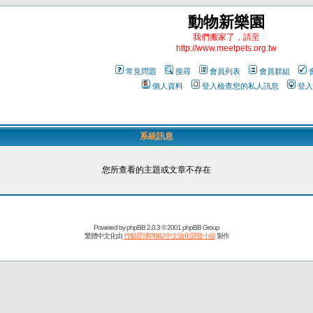
動物新樂園
我們搬家了，請至
http://www.meetpets.org.tw
常見問題
搜尋
會員列表
會員群組
個人資料
登入檢查您的私人訊息
登入
系統訊息
您所查看的主題或文章不存在
Powered by
phpBB
2.0.3 © 2001 phpBB Group
繁體中文化由
竹貓星球PBB2中文強化開發小組
製作