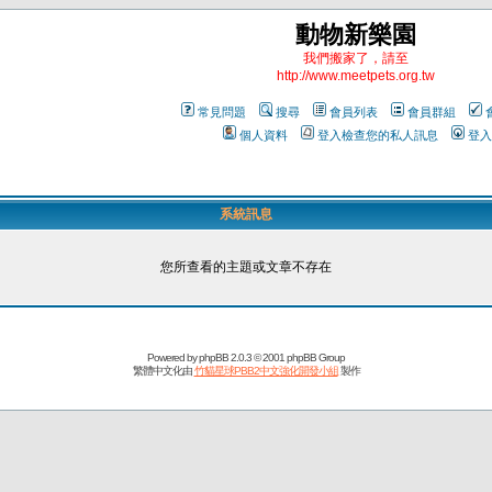
動物新樂園
我們搬家了，請至
http://www.meetpets.org.tw
常見問題
搜尋
會員列表
會員群組
個人資料
登入檢查您的私人訊息
登入
系統訊息
您所查看的主題或文章不存在
Powered by
phpBB
2.0.3 © 2001 phpBB Group
繁體中文化由
竹貓星球PBB2中文強化開發小組
製作